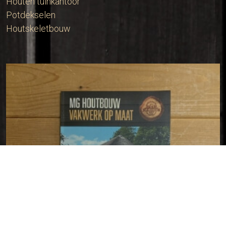
Houten tuinkantoor
Potdekselen
Houtskeletbouw