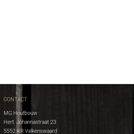
CONTACT
MG Houtbouw
Hert. Johannastraat 23
5552 KR Valkenswaard