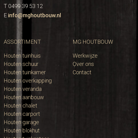
T 0499 39 53 12
E
info@mghoutbouw.nl
ASSORTIMENT
MG HOUTBOUW
Houten tuinhuis
Werkwijze
Houten schuur
Over ons
Houten tuinkamer
Contact
Houten overkapping
Houten veranda
Houten aanbouw
Houten chalet
Houten carport
Houten garage
Houten blokhut