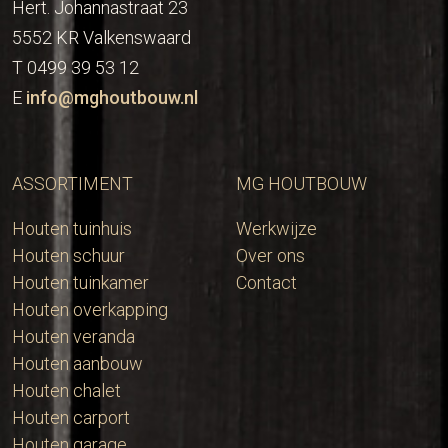
Hert. Johannastraat 23
5552 KR Valkenswaard
T 0499 39 53 12
E
info@mghoutbouw.nl
ASSORTIMENT
MG HOUTBOUW
Houten tuinhuis
Werkwijze
Houten schuur
Over ons
Houten tuinkamer
Contact
Houten overkapping
Houten veranda
Houten aanbouw
Houten chalet
Houten carport
Houten garage