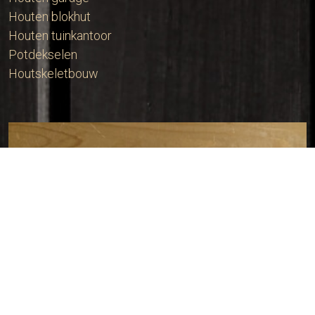
Houten blokhut
Houten tuinkantoor
Potdekselen
Houtskeletbouw