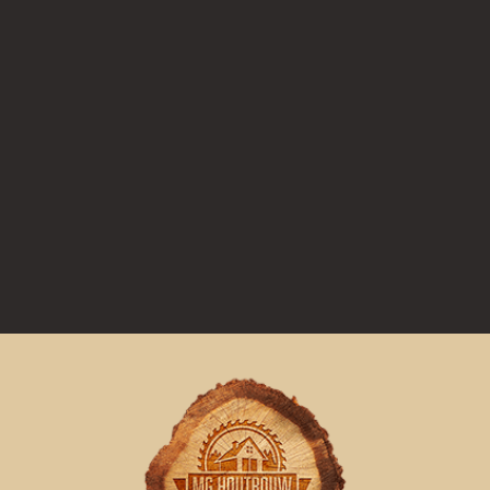
60 jaar ervaring in houtbouw op maat
Gebruik van gecertificeerd FSC-gekeu
Volledig maatwerk naar uw wensen
Deskundig advies en vakmanschap
Duurzame en kwalitatieve oplossinge