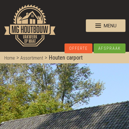
MENU
OFFERTE
AFSPRAAK
>
>
Houten carport
Home
Assortiment