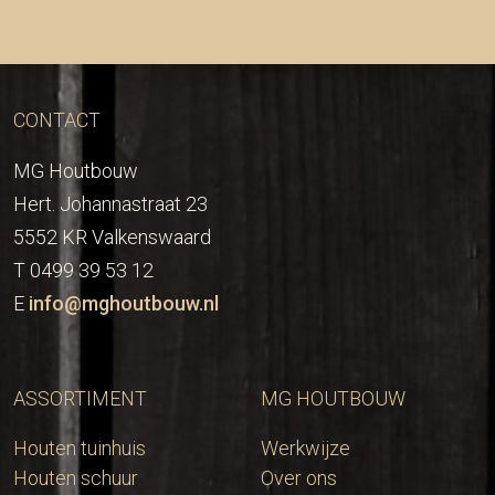
CONTACT
MG Houtbouw
Hert. Johannastraat 23
5552 KR Valkenswaard
T 0499 39 53 12
E
info@mghoutbouw.nl
ASSORTIMENT
MG HOUTBOUW
Houten tuinhuis
Werkwijze
Houten schuur
Over ons