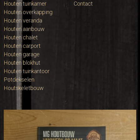
Houten tuinkamer
Contact
Houten overkapping
Houten veranda
Houten aanbouw
Houten chalet
Houten carport
Houten garage
Houten blokhut
Houten tuinkantoor
Potdekselen
Houtskeletbouw