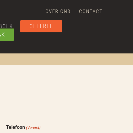
OVER ONS
CONTACT
EBOEK
OFFERTE
AK
Telefoon
(Vereist)