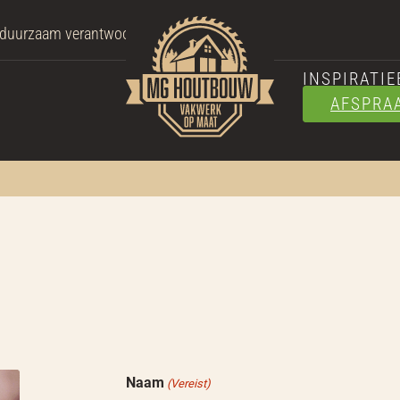
 duurzaam verantwoord hout
INSPIRATI
AFSPRA
Naam
(Vereist)