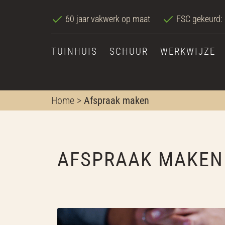
60 jaar vakwerk op maat
FSC gekeurd:
TUINHUIS
SCHUUR
WERKWIJZE
Home
>
Afspraak maken
AFSPRAAK MAKEN