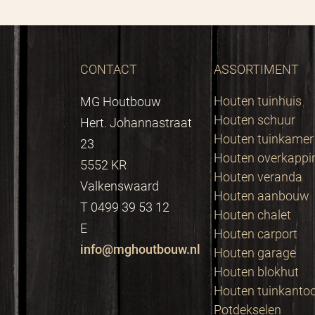
CONTACT
ASSORTIMENT
Houten tuinhuis
MG Houtbouw
Houten schuur
Hert. Johannastraat
Houten tuinkamer
23
Houten overkappi
5552 KR
Houten veranda
Valkenswaard
Houten aanbouw
T 0499 39 53 12
Houten chalet
E
Houten carport
info@mghoutbouw.nl
Houten garage
Houten blokhut
Houten tuinkanto
Potdekselen