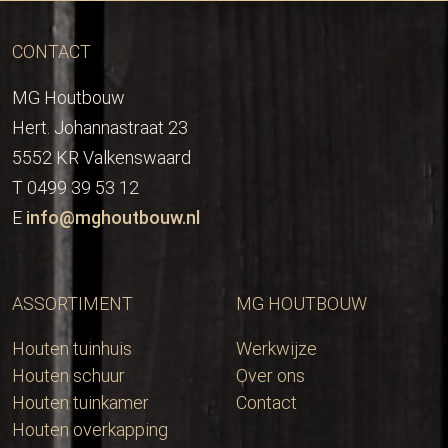
CONTACT
MG Houtbouw
Hert. Johannastraat 23
5552 KR Valkenswaard
T 0499 39 53 12
E
info@mghoutbouw.nl
ASSORTIMENT
MG HOUTBOUW
Houten tuinhuis
Werkwijze
Houten schuur
Over ons
Houten tuinkamer
Contact
Houten overkapping