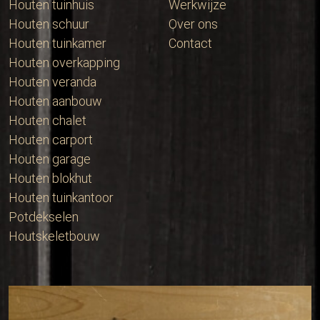
Houten tuinhuis
Werkwijze
Houten schuur
Over ons
Houten tuinkamer
Contact
Houten overkapping
Houten veranda
Houten aanbouw
Houten chalet
Houten carport
Houten garage
Houten blokhut
Houten tuinkantoor
Potdekselen
Houtskeletbouw